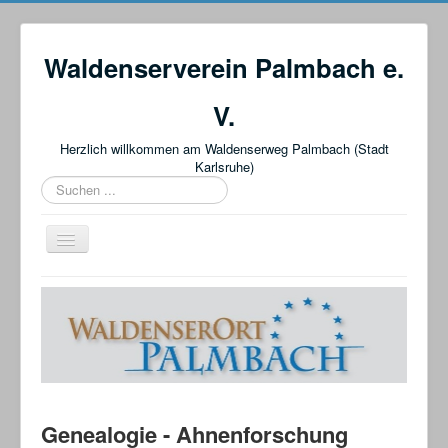
Waldenserverein Palmbach e.
V.
Herzlich willkommen am Waldenserweg Palmbach (Stadt
Karlsruhe)
Suchbox
Navigation
an/aus
Startseite
Der Verein
Wissenswertes
Veranstaltungen + Termine
Der Waldenserweg
Genealogie - Ahnenforschung