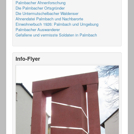
Palmbacher Ahnenforschung
Die Palmbacher Ortsgründer
Die Untermutschelbacher Waldenser
Ahnendatei Palmbach und Nachbarorte
Einwohnerbuch 1926: Palmbach und Umgebung
Palmbacher Auswanderer
Gefallene und vermisste Soldaten in Palmbach
Info-Flyer