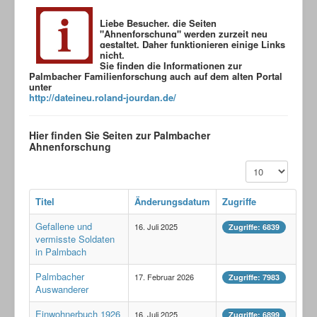
Waldensergeschichte
Liebe Besucher, die Seiten
Genealogie
"Ahnenforschung" werden zurzeit neu
gestaltet.
Daher funktionieren einige Links
nicht.
Stadtteilfest 2015
Sie finden die Informationen zur
Palmbacher Familienforschung auch auf dem alten Portal
Skulpturenpark
unter
http://dateineu.roland-jourdan.de/
Wettersbach-Online
Waldenservereine und -Museen
Hier finden Sie Seiten zur Palmbacher
Ahnenforschung
Kontakt + Impressum
Anzeige #
Sitemap
Titel
Änderungsdatum
Zugriffe
Gefallene und
16. Juli 2025
Zugriffe: 6839
vermisste Soldaten
in Palmbach
Palmbacher
17. Februar 2026
Zugriffe: 7983
Auswanderer
Einwohnerbuch 1926
16. Juli 2025
Zugriffe: 6899