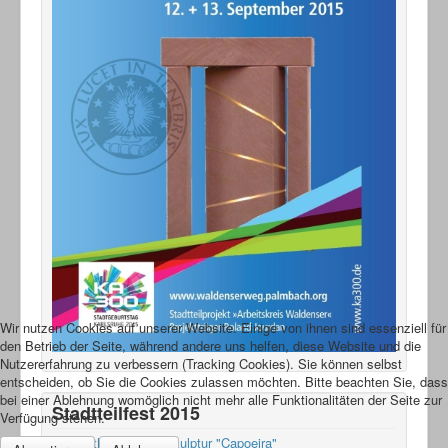
Wir nutzen Cookies auf unserer Website. Einige von ihnen sind essenziell für
den Betrieb der Seite, während andere uns helfen, diese Website und die
Nutzererfahrung zu verbessern (Tracking Cookies). Sie können selbst
entscheiden, ob Sie die Cookies zulassen möchten. Bitte beachten Sie, dass
bei einer Ablehnung womöglich nicht mehr alle Funktionalitäten der Seite zur
Stadtteilfest 2015
Verfügung stehen.
Enthüllung der Skulptur "Capoeira"